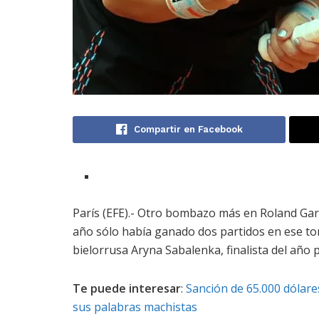
Compartir en Facebook
París (EFE).- Otro bombazo más en Roland Gar
año sólo había ganado dos partidos en ese torn
bielorrusa Aryna Sabalenka, finalista del año 
Te puede interesar
:
Sanción de 65.000 dólare
sus palabras machistas