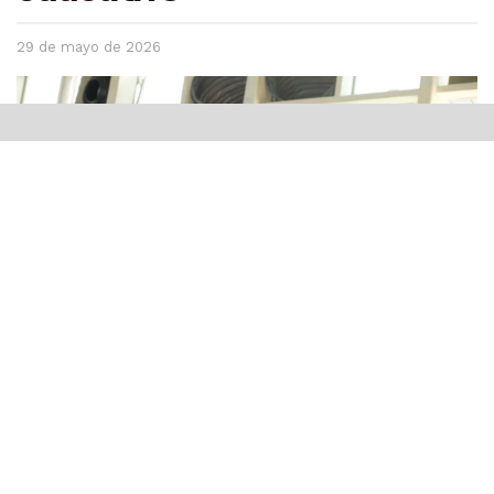
29 de mayo de 2026
Santo Domingo.
La Universidad Federico Henríquez y
Carvajal
(UFHEC) c
elebró su 48.ª graduación ordinaria,