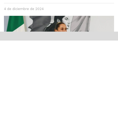
4 de diciembre de 2024
La presidenta de México, Claudia Sheinbaum, defendió
este miércoles a los migrantes mexicanos radicados en
EE.UU., ante las
amenazas
de deportaciones masivas