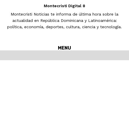
Montecristi Digital 8
Montecristi Noticias te informa de última hora sobre la
actualidad en República Dominicana y Latinoamérica:
política, economía, deportes, cultura, ciencia y tecnología.
MENU
Inicio
MONTECRISTI
Nacionales
Internacionales
Noticias
Pronósticos del tiempo
Deportes
SALUD