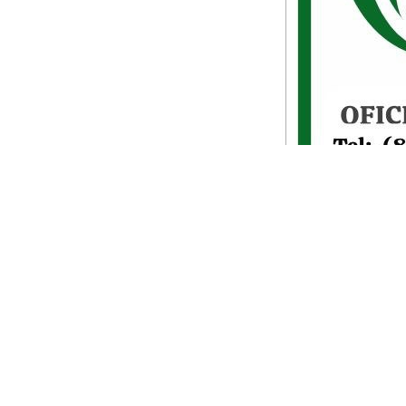
Gobierno respalda
se puedan llevar 
municipales