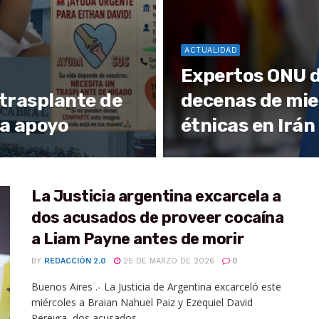
ACTUALIDAD
Expertos ONU d
 trasplante de
decenas de mie
ta apoyo
étnicas en Irán
La Justicia argentina excarcela a
dos acusados de proveer cocaína
a Liam Payne antes de morir
BY
REDACCIÓN 2.0
25 DE MARZO DE 2026
0
Buenos Aires .- La Justicia de Argentina excarceló este
miércoles a Braian Nahuel Paiz y Ezequiel David
Pereyra, dos acusados...