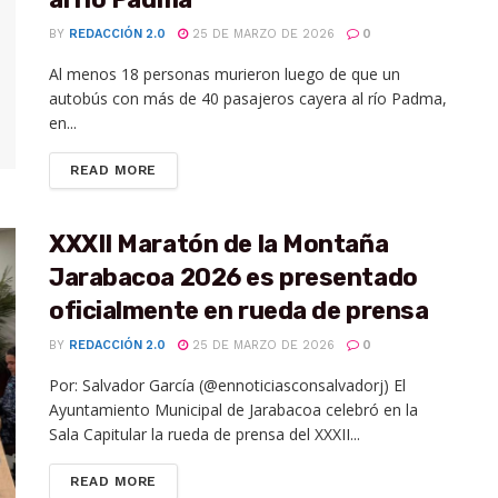
BY
REDACCIÓN 2.0
25 DE MARZO DE 2026
0
Al menos 18 personas murieron luego de que un
autobús con más de 40 pasajeros cayera al río Padma,
en...
READ MORE
XXXII Maratón de la Montaña
Jarabacoa 2026 es presentado
oficialmente en rueda de prensa
BY
REDACCIÓN 2.0
25 DE MARZO DE 2026
0
Por: Salvador García (@ennoticiasconsalvadorj) El
Ayuntamiento Municipal de Jarabacoa celebró en la
Sala Capitular la rueda de prensa del XXXII...
READ MORE