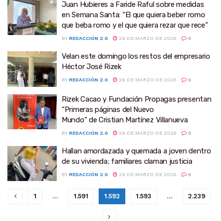
Juan Hubieres a Faride Raful sobre medidas
en Semana Santa: “El que quiera beber romo
que beba romo y el que quiera rezar que rece”
BY
REDACCIÓN 2.0
29 DE MARZO DE 2026
0
Velan este domingo los restos del empresario
Héctor José Rizek
BY
REDACCIÓN 2.0
29 DE MARZO DE 2026
0
Rizek Cacao y Fundación Propagas presentan
“Primeras páginas del Nuevo
Mundo” de Cristian Martínez Villanueva
BY
REDACCIÓN 2.0
29 DE MARZO DE 2026
0
Hallan amordazada y quemada a joven dentro
de su vivienda; familiares claman justicia
BY
REDACCIÓN 2.0
29 DE MARZO DE 2026
0
1
…
1.591
1.592
1.593
…
2.239