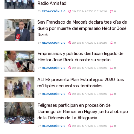
Radio Amistad
BY
REDACCIÓN 2.0
29 DE MARZO DE 2026
0
San Francisco de Macorís declara tres días de
duelo por muerte del empresario Héctor José
Rizek
BY
REDACCIÓN 2.0
29 DE MARZO DE 2026
0
Empresarios y políticos destacan legado de
Héctor José Rizek durante su sepelio
BY
REDACCIÓN 2.0
29 DE MARZO DE 2026
0
ALTES presenta Plan Estratégico 2030 tras
múltiples encuentros territoriales
BY
REDACCIÓN 2.0
29 DE MARZO DE 2026
0
Feligreses participan en procesión de
Domingo de Ramos en Higüey junto al obispo
de la Diócesis de La Altagracia
BY
REDACCIÓN 2.0
29 DE MARZO DE 2026
0