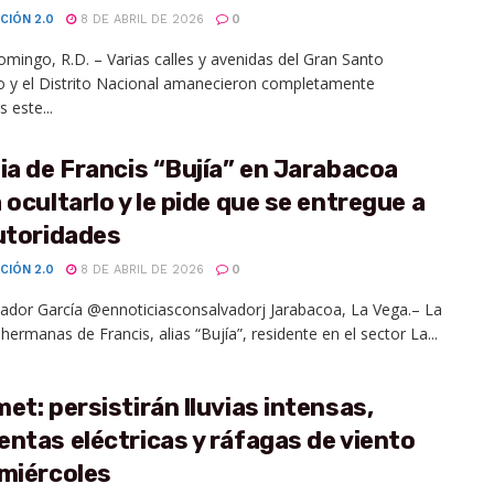
CIÓN 2.0
8 DE ABRIL DE 2026
0
mingo, R.D. – Varias calles y avenidas del Gran Santo
 y el Distrito Nacional amanecieron completamente
 este...
ia de Francis “Bujía” en Jarabacoa
 ocultarlo y le pide que se entregue a
utoridades
CIÓN 2.0
8 DE ABRIL DE 2026
0
vador García @ennoticiasconsalvadorj Jarabacoa, La Vega.– La
hermanas de Francis, alias “Bujía”, residente en el sector La...
et: persistirán lluvias intensas,
ntas eléctricas y ráfagas de viento
 miércoles