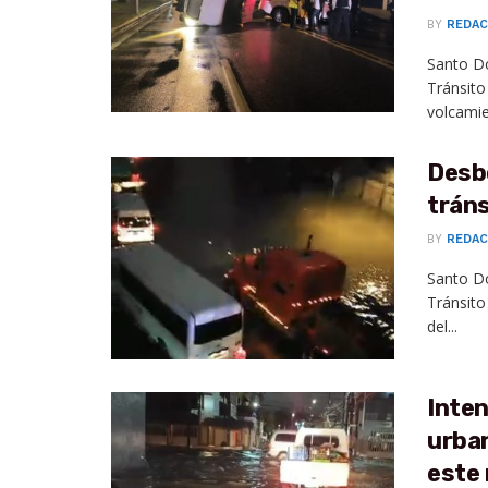
BY
REDAC
Santo Do
Tránsito
volcamie
Desbo
tráns
BY
REDAC
Santo Do
Tránsito
del...
Inten
urban
este