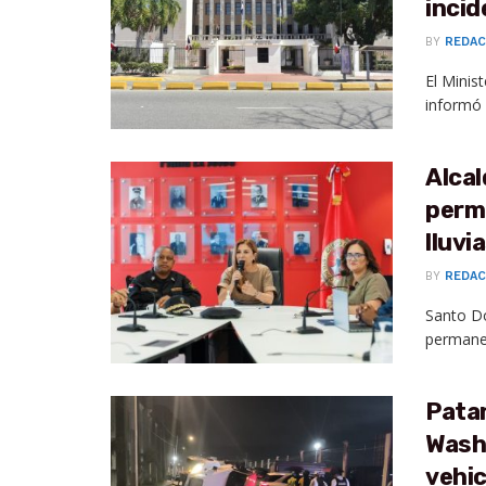
incid
BY
REDAC
El Minis
informó 
Alcal
perm
lluvi
BY
REDAC
Santo Do
permanen
Patan
Wash
vehic