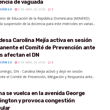
encia de vaguada
CIÓN 2.0
8 DE ABRIL DE 2026
0
terio de Educación de la República Dominicana (MINERD)
la suspensión de la docencia para este miércoles en varias...
desa Carolina Mejía activa en sesión
anente el Comité de Prevención ante
as afectan el DN
CIÓN 2.0
8 DE ABRIL DE 2026
0
mingo, DN - Carolina Mejía activó y dejó en sesión
te el Comité de Prevención, Mitigación y Respuesta ante...
a se vuelca en la avenida George
ington y provoca congestión
ular