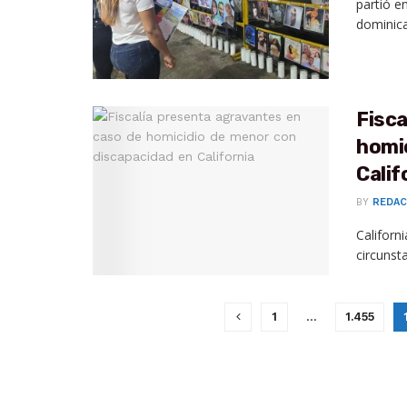
partió e
dominica
Fisca
homi
Calif
BY
REDAC
Californ
circunst
1
…
1.455