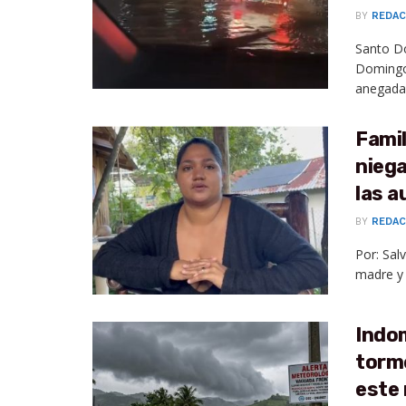
BY
REDAC
Santo Do
Domingo
anegadas
Famil
niega
las a
BY
REDAC
Por: Sal
madre y 
Indom
torme
este