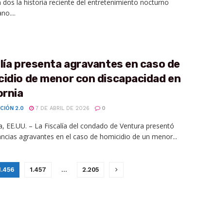
n dos la historia reciente del entretenimiento nocturno
no....
lía presenta agravantes en caso de
cidio de menor con discapacidad en
ornia
CIÓN 2.0
7 DE ABRIL DE 2026
0
ia, EE.UU. – La Fiscalía del condado de Ventura presentó
ancias agravantes en el caso de homicidio de un menor...
1.456
1.457
…
2.205