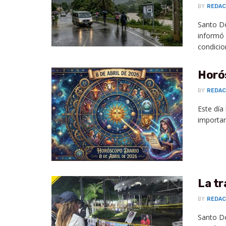
BY
REDAC
Santo Do
informó 
condicion
Horós
BY
REDAC
Este día
importan
La tr
BY
REDAC
Santo D